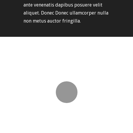
ante venenatis dapibus posuere velit
aliquet. Donec Donec ullamcorper nulla
non metus auctor fringilla.
Sollicitudin Vestibulum
Aenean lacinia bibendum nulla sed