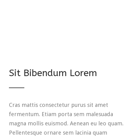
ante venenatis dapibus posuere velit
aliquet. Donec Donec ullamcorper nulla
non metus auctor fringilla.
Sit Bibendum Lorem
Cras mattis consectetur purus sit amet
fermentum. Etiam porta sem malesuada
magna mollis euismod. Aenean eu leo quam.
Pellentesque ornare sem lacinia quam