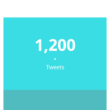
1,200
•
Tweets