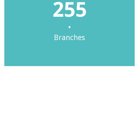
255
•
Branches
Fringilla Nullam
Magna
Vestibulum id ligula porta felis
euismod semper. Integer posuere erat a